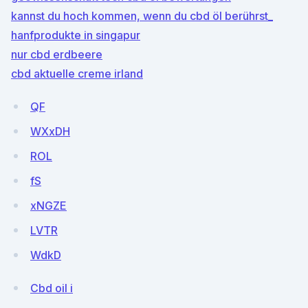
kannst du hoch kommen, wenn du cbd öl berührst_
hanfprodukte in singapur
nur cbd erdbeere
cbd aktuelle creme irland
QF
WXxDH
ROL
fS
xNGZE
LVTR
WdkD
Cbd oil i