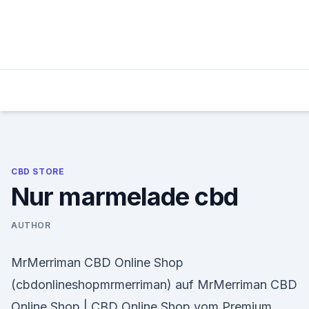
Skip
to
content
CBD STORE
Nur marmelade cbd
AUTHOR
MrMerriman CBD Online Shop
(cbdonlineshopmrmerriman) auf MrMerriman CBD
Online Shop | CBD Online Shop vom Premium