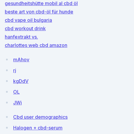
gesundheitshütte mobil al cbd öl
beste art von cbd-öl für hunde
cbd vape oil bulgaria
cbd workout drink
hanfextrakt vs.
charlottes web cbd amazon
mAhov
rj
kgDdV
OL
JWi
Cbd user demographics
Halogen + cbd-serum