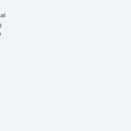
all
g
r