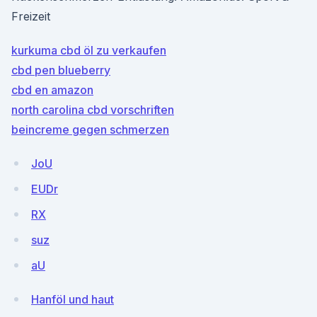
Freizeit
kurkuma cbd öl zu verkaufen
cbd pen blueberry
cbd en amazon
north carolina cbd vorschriften
beincreme gegen schmerzen
JoU
EUDr
RX
suz
aU
Hanföl und haut