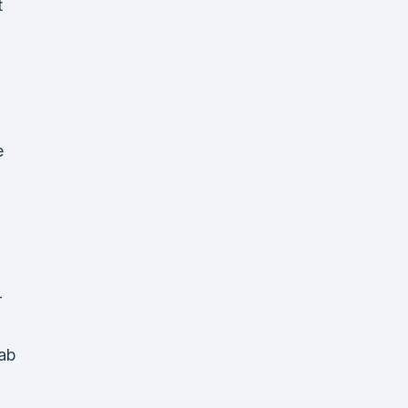
t
e
-
ab