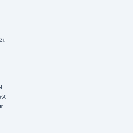
 zu
,
l
ist
er