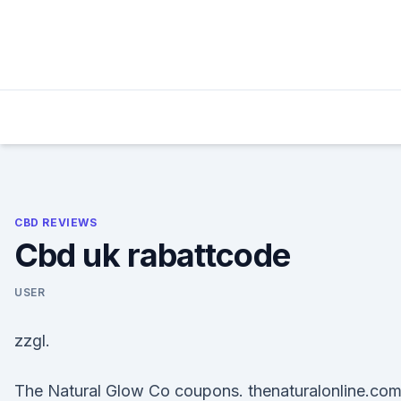
Skip
to
content
CBD REVIEWS
Cbd uk rabattcode
USER
zzgl.
The Natural Glow Co coupons. thenaturalonline.co