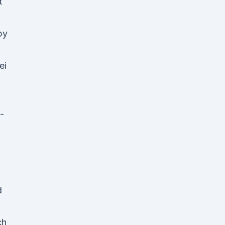
t
py
ei
-
d
ch